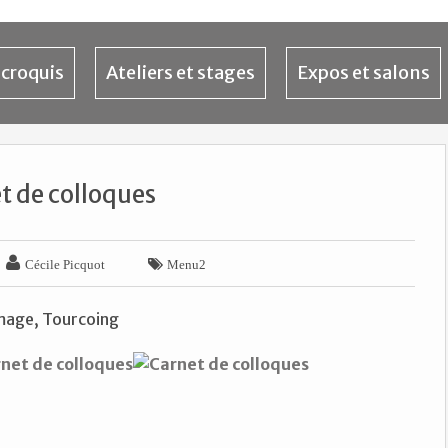
 croquis
Ateliers et stages
Expos et salons
t de colloques


Cécile Picquot
Menu2
image, Tourcoing