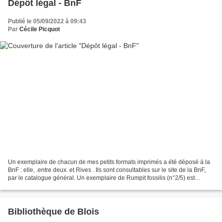
Dépôt légal - BnF
Publié le 05/09/2022 à 09:43
Par
Cécile Picquot
Un exemplaire de chacun de mes petits formats imprimés a été déposé à la
BnF : elle, .entre deux. et Rives . Ils sont consultables sur le site de la BnF,
par le catalogue général. Un exemplaire de Rumpit fossilis (n°2/5) est
conservé à la BnF / Réserve....
Bibliothèque de Blois